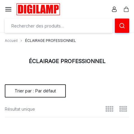
Aller
à/au
Pan
contenu
Ensemble
éclairons
Accueil
ÉCLAIRAGE PROFESSIONNEL
vos
projets
ÉCLAIRAGE PROFESSIONNEL
Trier par :
Par défaut
Résultat unique