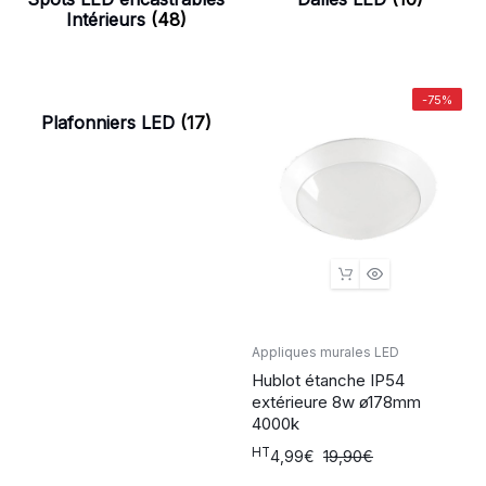
Intérieurs
(48)
-75%
Plafonniers LED
(17)
Appliques murales LED
Hublot étanche IP54
extérieure 8w ø178mm
4000k
HT
Le
Le
4,99
€
19,90
€
prix
prix