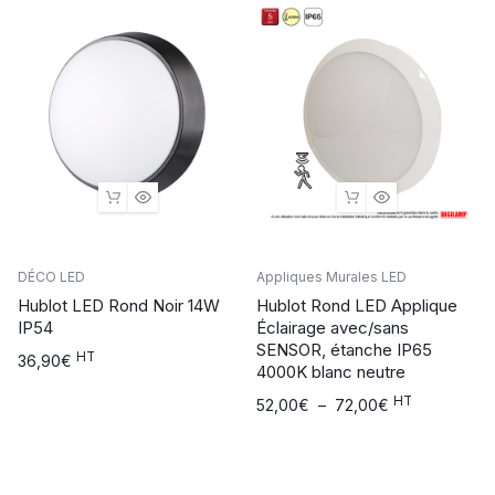
37,80€.
17,01€.
à
35,70€
DÉCO LED
Appliques Murales LED
Hublot LED Rond Noir 14W
Hublot Rond LED Applique
IP54
Éclairage avec/sans
SENSOR, étanche IP65
HT
36,90
€
4000K blanc neutre
HT
Plage
52,00
€
–
72,00
€
de
prix :
52,00€