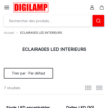
Aller
à/au
Pan
contenu
Ensemble
éclairons
Accueil
ECLAIRAGES LED INTERIEURS
vos
projets
ECLAIRAGES LED INTERIEURS
Trier par :
Par défaut
7 résultats
Spots LED encastrables
Dalles LED
(10)