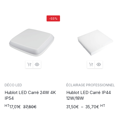
initial
actuel
était :
est :
19,90€.
4,99€.
-55%
DÉCO LED
ÉCLAIRAGE PROFESSIONNEL
Hublot LED Carré 24W 4K
Hublot LED Carré IP44
IP54
12W/18W
HT
HT
Le
Le
Plage
17,01
€
37,80
€
31,50
€
–
35,70
€
prix
prix
de
initial
actuel
prix :
était :
est :
31,50€