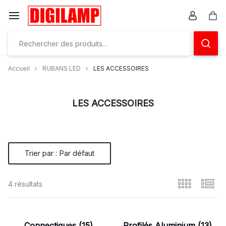
Aller
à/au
Pan
contenu
Ensemble
éclairons
Accueil
RUBANS LED
LES ACCESSOIRES
vos
projets
LES ACCESSOIRES
Trier par :
Par défaut
4 résultats
Connectiques
(15)
Profilés Aluminium
(13)