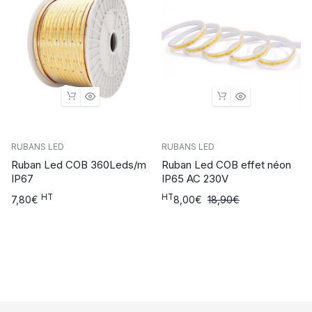
RUBANS LED
RUBANS LED
Ruban Led COB 360Leds/m
Ruban Led COB effet néon
IP67
IP65 AC 230V
HT
HT
Le
Le
7,80
€
8,00
€
18,90
€
prix
prix
initial
actuel
était :
est :
18,90€.
8,00€.