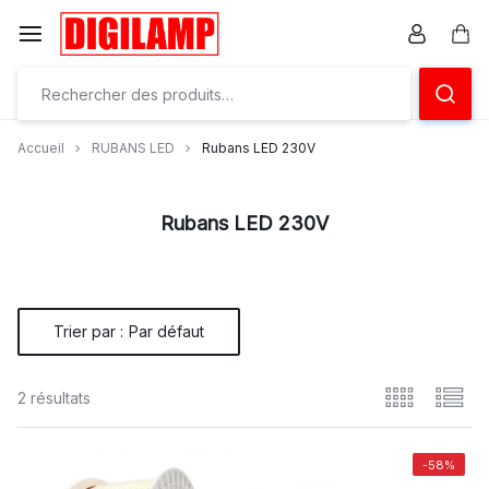
Aller
à/au
Pan
contenu
Ensemble
éclairons
Accueil
RUBANS LED
Rubans LED 230V
vos
projets
Rubans LED 230V
Trier par :
Par défaut
2 résultats
-58%