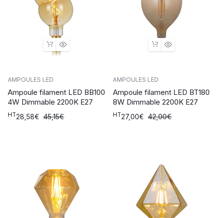
AMPOULES LED
AMPOULES LED
Ampoule filament LED BB100
Ampoule filament LED BT180
4W Dimmable 2200K E27
8W Dimmable 2200K E27
HT
HT
Le
Le
Le
Le
28,58
€
45,15
€
27,00
€
42,00
€
prix
prix
prix
prix
initial
actuel
initial
actuel
était :
est :
était :
est :
45,15€.
28,58€.
42,00€.
27,00€.