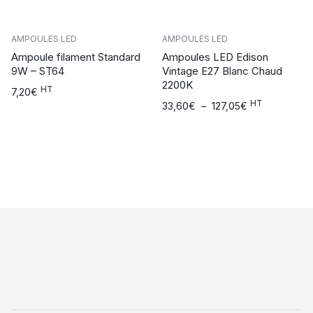
AMPOULES LED
AMPOULES LED
Ampoule filament Standard
Ampoules LED Edison
9W – ST64
Vintage E27 Blanc Chaud
2200K
HT
7,20
€
HT
Plage
33,60
€
–
127,05
€
de
prix :
33,60€
à
127,05€