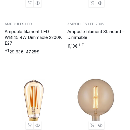
AMPOULES LED
AMPOULES LED 230V
Ampoule filament LED
Ampoule filament Standard –
WB145 4W Dimmable 2200K
Dimmable
E27
HT
11,13
€
HT
Le
Le
29,63
€
47,25
€
prix
prix
initial
actuel
était :
est :
47,25€.
29,63€.