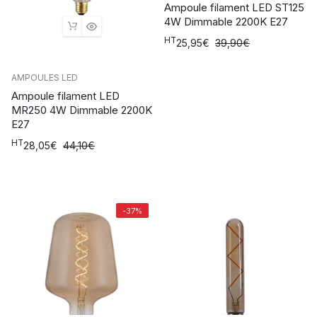
Ampoule filament LED ST125
4W Dimmable 2200K E27
HT
Le
Le
25,95
€
39,90
€
prix
prix
initial
actuel
AMPOULES LED
était :
est :
Ampoule filament LED
39,90€.
25,95€.
MR250 4W Dimmable 2200K
E27
HT
Le
Le
28,05
€
44,10
€
prix
prix
initial
actuel
était :
est :
44,10€.
28,05€.
-37%