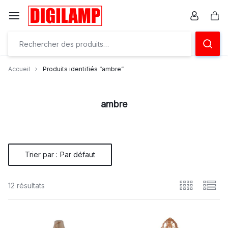
Aller
à/au
Pan
contenu
Ensemble
éclairons
Accueil
Produits identifiés “ambre”
vos
projets
ambre
Trier par :
Par défaut
12 résultats