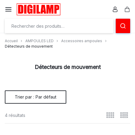
Aller
à/au
Pan
contenu
Ensemble
éclairons
Accueil
AMPOULES LED
Accessoires ampoules
vos
Détecteurs de mouvement
projets
Détecteurs de mouvement
Trier par :
Par défaut
4 résultats