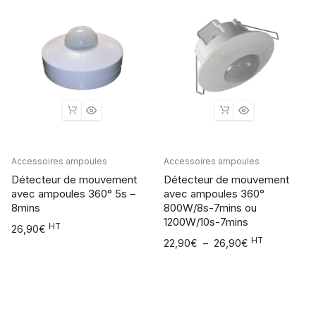
Accessoires ampoules
Accessoires ampoules
Détecteur de mouvement
Détecteur de mouvement
avec ampoules 360° 5s –
avec ampoules 360°
8mins
800W/8s-7mins ou
1200W/10s-7mins
HT
26,90
€
HT
Plage
22,90
€
–
26,90
€
de
prix :
22,90€
à