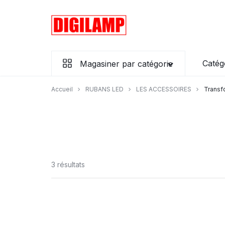
Aller
à/au
contenu
Ensemble
Catég
Magasiner par catégorie
éclairons
vos
Accueil
RUBANS LED
LES ACCESSOIRES
Transf
projets
3 résultats