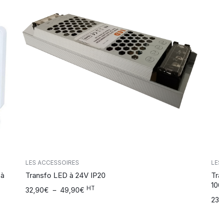
LES ACCESSOIRES
LE
 à
Transfo LED à 24V IP20
Tr
1
HT
Plage
32,90
€
–
49,90
€
Pl
23
de
d
prix :