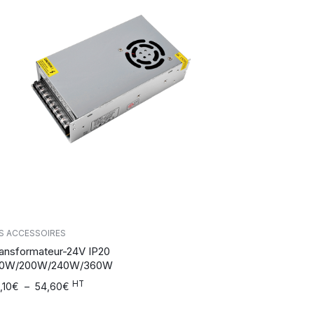
S ACCESSOIRES
ansformateur-24V IP20
00W/200W/240W/360W
HT
age
,10
€
–
54,60
€
e