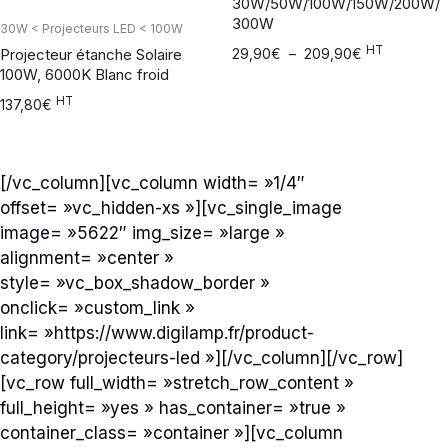
30W/50W/100W/150W/200W/
300W
30W < Projecteurs LED < 100W
HT
Projecteur étanche Solaire
29,90
€
–
209,90
€
100W, 6000K Blanc froid
HT
137,80
€
[/vc_column][vc_column width= »1/4″
offset= »vc_hidden-xs »][vc_single_image
image= »5622″ img_size= »large »
alignment= »center »
style= »vc_box_shadow_border »
onclick= »custom_link »
link= »https://www.digilamp.fr/product-
category/projecteurs-led »][/vc_column][/vc_row]
[vc_row full_width= »stretch_row_content »
full_height= »yes » has_container= »true »
container_class= »container »][vc_column