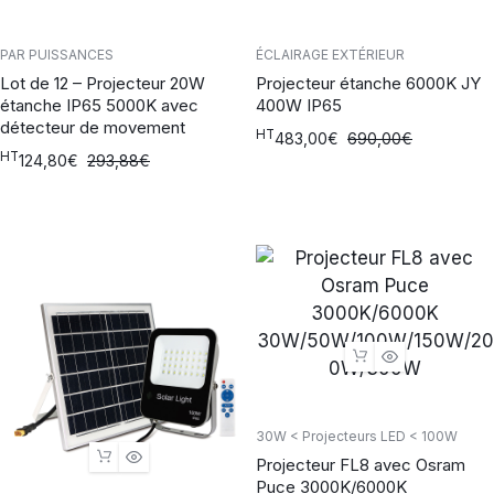
PAR PUISSANCES
ÉCLAIRAGE EXTÉRIEUR
Lot de 12 – Projecteur 20W
Projecteur étanche 6000K JY
étanche IP65 5000K avec
400W IP65
détecteur de movement
HT
483,00
€
690,00
€
HT
124,80
€
293,88
€
30W < Projecteurs LED < 100W
Projecteur FL8 avec Osram
Puce 3000K/6000K