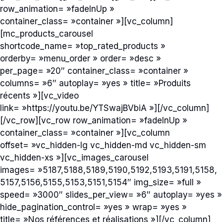
row_animation= »fadeInUp »
container_class= »container »][vc_column]
[mc_products_carousel
shortcode_name= »top_rated_products »
orderby= »menu_order » order= »desc »
per_page= »20″ container_class= »container »
columns= »6″ autoplay= »yes » title= »Produits
récents »][vc_video
link= »https://youtu.be/YTSwajBVbiA »][/vc_column]
[/vc_row][vc_row row_animation= »fadeInUp »
container_class= »container »][vc_column
offset= »vc_hidden-lg vc_hidden-md vc_hidden-sm
vc_hidden-xs »][vc_images_carousel
images= »5187,5188,5189,5190,5192,5193,5191,5158,
5157,5156,5155,5153,5151,5154″ img_size= »full »
speed= »3000″ slides_per_view= »6″ autoplay= »yes »
hide_pagination_control= »yes » wrap= »yes »
title= »Nos références et réalisations »][/vc_column]