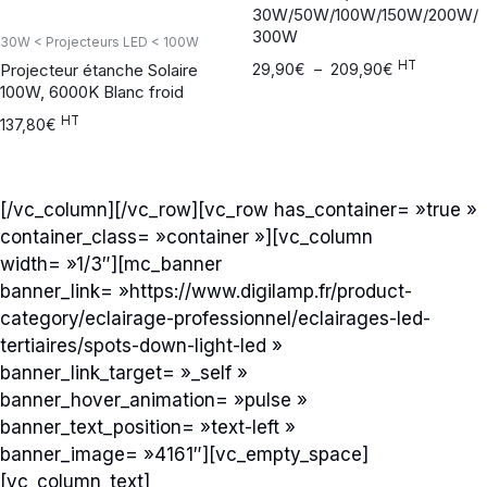
30W/50W/100W/150W/200W/
300W
30W < Projecteurs LED < 100W
HT
Projecteur étanche Solaire
29,90
€
–
209,90
€
100W, 6000K Blanc froid
HT
137,80
€
[/vc_column][/vc_row][vc_row has_container= »true »
container_class= »container »][vc_column
width= »1/3″][mc_banner
banner_link= »https://www.digilamp.fr/product-
category/eclairage-professionnel/eclairages-led-
tertiaires/spots-down-light-led »
banner_link_target= »_self »
banner_hover_animation= »pulse »
banner_text_position= »text-left »
banner_image= »4161″][vc_empty_space]
[vc_column_text]