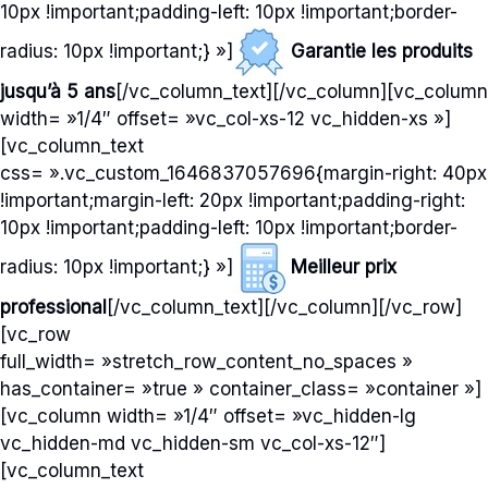
10px !important;padding-left: 10px !important;border-
radius: 10px !important;} »]
Garantie les produits
jusqu’à 5 ans
[/vc_column_text][/vc_column][vc_column
width= »1/4″ offset= »vc_col-xs-12 vc_hidden-xs »]
[vc_column_text
css= ».vc_custom_1646837057696{margin-right: 40px
!important;margin-left: 20px !important;padding-right:
10px !important;padding-left: 10px !important;border-
radius: 10px !important;} »]
Meilleur prix
professional
[/vc_column_text][/vc_column][/vc_row]
[vc_row
full_width= »stretch_row_content_no_spaces »
has_container= »true » container_class= »container »]
[vc_column width= »1/4″ offset= »vc_hidden-lg
vc_hidden-md vc_hidden-sm vc_col-xs-12″]
[vc_column_text