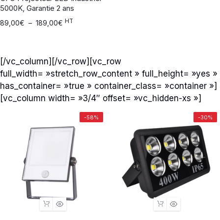
5000K, Garantie 2 ans
HT
89,00
€
–
189,00
€
[/vc_column][/vc_row][vc_row
full_width= »stretch_row_content » full_height= »yes »
has_container= »true » container_class= »container »]
[vc_column width= »3/4″ offset= »vc_hidden-xs »]
-58%
-30%