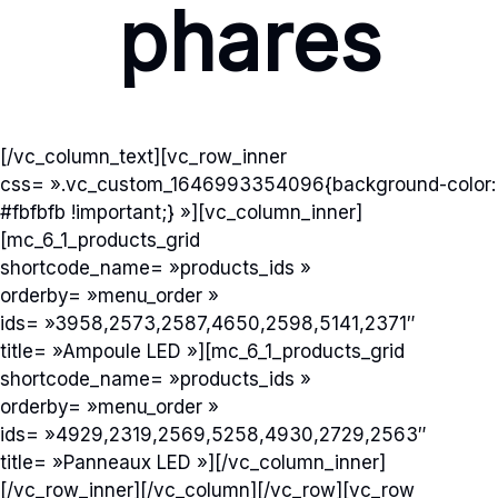
phares
[/vc_column_text][vc_row_inner
css= ».vc_custom_1646993354096{background-color:
#fbfbfb !important;} »][vc_column_inner]
[mc_6_1_products_grid
shortcode_name= »products_ids »
orderby= »menu_order »
ids= »3958,2573,2587,4650,2598,5141,2371″
title= »Ampoule LED »][mc_6_1_products_grid
shortcode_name= »products_ids »
orderby= »menu_order »
ids= »4929,2319,2569,5258,4930,2729,2563″
title= »Panneaux LED »][/vc_column_inner]
[/vc_row_inner][/vc_column][/vc_row][vc_row