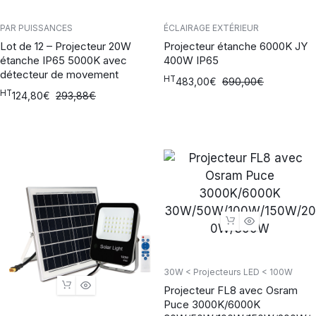
PAR PUISSANCES
ÉCLAIRAGE EXTÉRIEUR
Lot de 12 – Projecteur 20W
Projecteur étanche 6000K JY
étanche IP65 5000K avec
400W IP65
détecteur de movement
HT
483,00
€
690,00
€
HT
124,80
€
293,88
€
30W < Projecteurs LED < 100W
Projecteur FL8 avec Osram
Puce 3000K/6000K