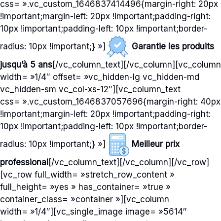
css= ».vc_custom_1646837414496{margin-right: 20px
!important;margin-left: 20px !important;padding-right:
10px !important;padding-left: 10px !important;border-
radius: 10px !important;} »]
Garantie les produits
jusqu’à 5 ans
[/vc_column_text][/vc_column][vc_column
width= »1/4″ offset= »vc_hidden-lg vc_hidden-md
vc_hidden-sm vc_col-xs-12″][vc_column_text
css= ».vc_custom_1646837057696{margin-right: 40px
!important;margin-left: 20px !important;padding-right:
10px !important;padding-left: 10px !important;border-
radius: 10px !important;} »]
Meilleur prix
professional
[/vc_column_text][/vc_column][/vc_row]
[vc_row full_width= »stretch_row_content »
full_height= »yes » has_container= »true »
container_class= »container »][vc_column
width= »1/4″][vc_single_image image= »5614″