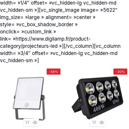
width= »1/4″ offset= »vc_hidden-lg vc_hidden-md
vc_hidden-sm »][vc_single_image image= »5622″
img_size= »large » alignment= »center »
style= »vc_box_shadow_border »
onclick= »custom_link »
link= »https://www.digilamp.fr/product-
category/projecteurs-led »][/vc_column][vc_column
width= »3/4″ offset= »vc_hidden-lg vc_hidden-md
vc_hidden-sm »]
-58%
-30%