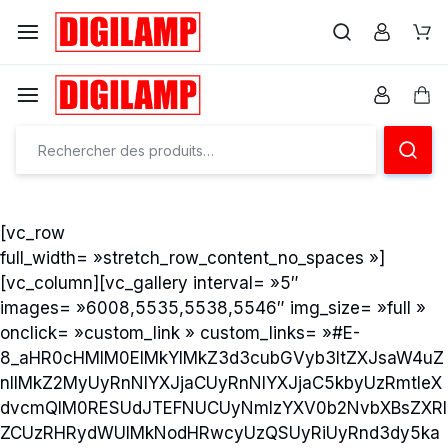
Ensemble
éclairons
Ensemble
vos
éclairons
projets
vos
[vc_row
full_width= »stretch_row_content_no_spaces »]
projets
[vc_column][vc_gallery interval= »5″
images= »6008,5535,5538,5546″ img_size= »full »
onclick= »custom_link » custom_links= »#E-
8_aHR0cHMlM0ElMkYlMkZ3d3cubGVyb3ltZXJsaW4uZ
nIlMkZ2MyUyRnNlYXJjaCUyRnNlYXJjaC5kbyUzRmtleX
dvcmQlM0RESUdJTEFNUCUyNmlzYXV0b2NvbXBsZXRl
ZCUzRHRydWUlMkNodHRwcyUzQSUyRiUyRnd3dy5ka