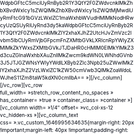
WdpbGFtcC5mciUyRnByb2R1Y3QtY2F0ZWdvcnklMkZh
bXBvdWxlcy1sZWQlMkZhbXBvdWxlcy1sZWQtMjMwdiU
yRmFtcG91bGVzLWxlZC1maWxhbWVudHMlMkNodHRw
cyUzQSUyRiUyRnd3dy5kaWdpbGFtcC5mciUyRnByb2R
1Y3QtY2F0ZWdvcnklMkZlY2xhaXJhZ2UtcHJvZmVzc2l
vbm5lbCUyRmVjbGFpcmFnZXMtbGVkLXRlcnRpYWlyZX
MlMkZkYWxsZXMtbGVkJTJDaHR0cHMlM0ElMkYlMkZ3
d3cuZGlnaWxhbXAuZnIlMkZwcm9kdWN0LWNhdGVnb
3J5JTJGZWNsYWlyYWdlLXByb2Zlc3Npb25uZWwlMkZ
lY2xhaXJhZ2VzLWxlZC1kZW50cmVwb3QlMkZoaWdoL
WJheS11Zm8taW5kdXN0cmllbA== »][/vc_column]
[/vc_row][vc_row
full_width= »stretch_row_content_no_spaces »
has_container= »true » container_class= »container »]
[vc_column width= »1/4″ offset= »vc_col-xs-12
vc_hidden-xs »][vc_column_text
css= ».vc_custom_1646995634635{margin-right: 20px
!important;margin-left: 40px !important;padding-right: