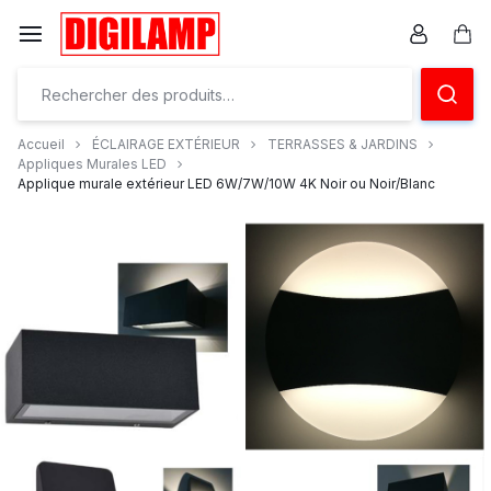
Aller
à/au
Pan
contenu
Ensemble
éclairons
Accueil
ÉCLAIRAGE EXTÉRIEUR
TERRASSES & JARDINS
Appliques Murales LED
vos
Applique murale extérieur LED 6W/7W/10W 4K Noir ou Noir/Blanc
projets