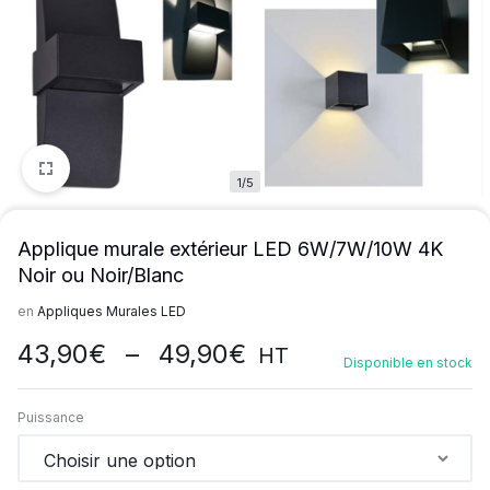
1/5
Applique murale extérieur LED 6W/7W/10W 4K
Noir ou Noir/Blanc
en
Appliques Murales LED
Plage
43,90
€
–
49,90
€
HT
Disponible en stock
de
prix :
Puissance
43,90€
à
49,90€