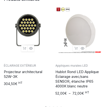
ÉCLAIRAGE EXTÉRIEUR
Appliques murales LED
Projecteur architectural
Hublot Rond LED Applique
52W-3K
Éclairage avec/sans
SENSOR, étanche IP65
HT
304,50
€
4000K blanc neutre
HT
Plage
52,00
€
–
72,00
€
de
prix :