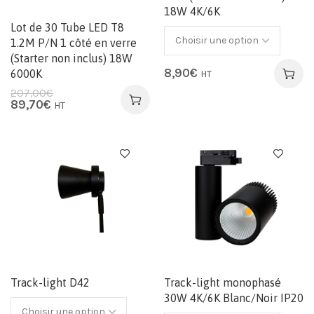
18W 4K/6K
Lot de 30 Tube LED T8
1.2M P/N 1 côté en verre
(Starter non inclus) 18W
8,90
€
6000K
HT
207,00
€
89,70
€
HT
Track-light D42
Track-light monophasé
30W 4K/6K Blanc/Noir IP20