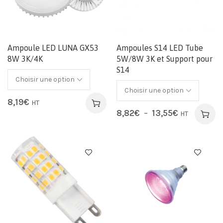
Ampoule LED LUNA GX53
Ampoules S14 LED Tube
8W 3K/4K
5W/8W 3K et Support pour
S14
8,19
€
HT
8,82
€
–
13,55
€
HT