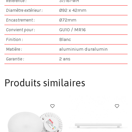
Référence :
57/161-WH
Diamètre extérieur
:
Ø92 x 42mm
Encastrement :
Ø72mm
C
onvient pour :
GU10 / MR16
Finition
:
Blanc
M
atière :
aluminium duralumin
G
arantie :
2 ans
Produits similaires