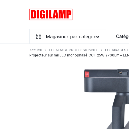
Aller
à/au
contenu
Ensemble
Catég
Magasiner par catégorie
éclairons
vos
Accueil
ÉCLAIRAGE PROFESSIONNEL
ECLAIRAGES 
Projecteur sur rail LED monophasé CCT 25W 2700Lm – L
projets